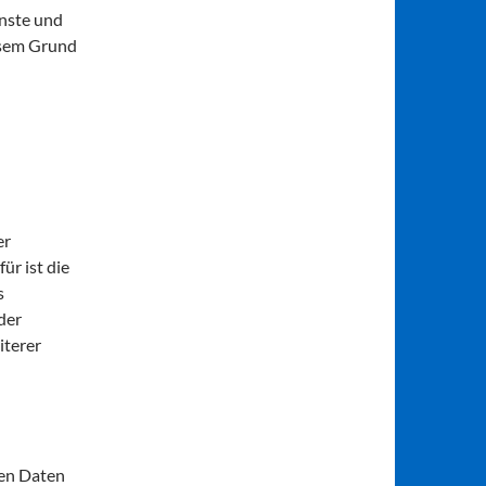
nste und
iesem Grund
er
ür ist die
s
der
iterer
nen Daten