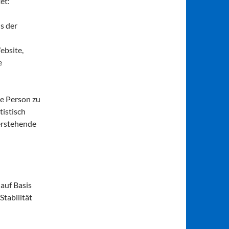
et:
s der
ebsite,
e
re Person zu
tistisch
erstehende
 auf Basis
Stabilität