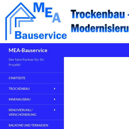
Suchen
MEA-Bauservice
Der faire Partner für Ihr
Projekt!
STARTSEITE
TROCKENBAU
INNENAUSBAU
RENOVIERUNG /
VERSCHÖNERUNG
BALKONE UND TERRASSEN