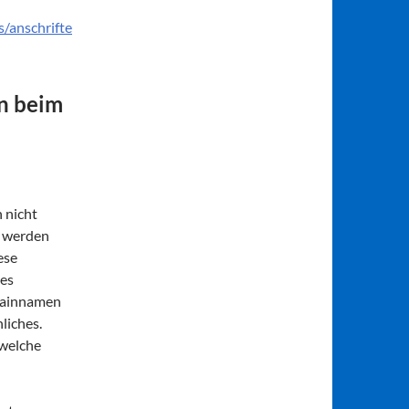
/anschrifte
n beim
h nicht
, werden
ese
des
mainnamen
liches.
 welche