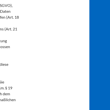
 DSGVO),
e Daten
fen (Art. 18
s (Art. 21
tung
lossen
 diese
Sie
m. § 19
ch dem
maßlichen