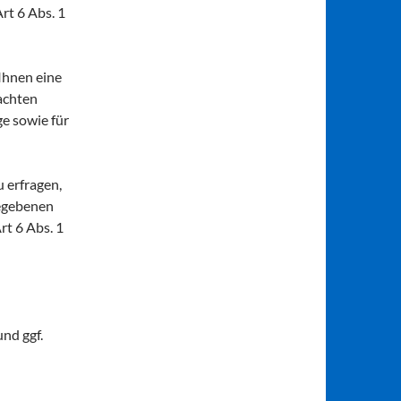
rt 6 Abs. 1
Ihnen eine
achten
e sowie für
 erfragen,
gegebenen
t 6 Abs. 1
nd ggf.