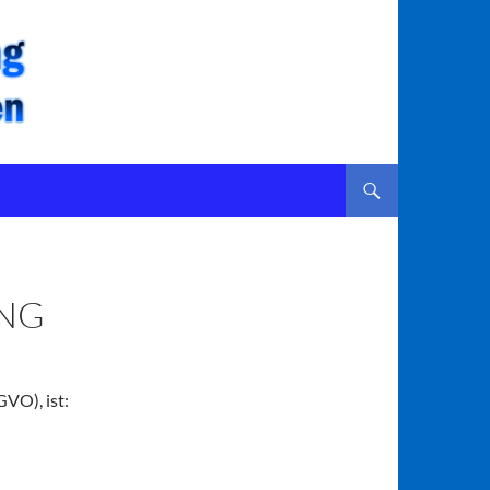
ZUM INHALT SPRINGEN
NG
VO), ist: