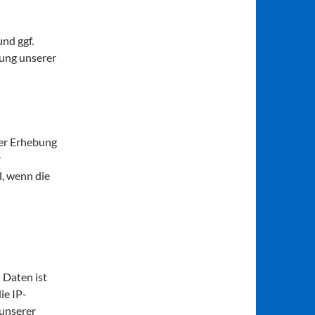
nd ggf.
tung unserer
der Erhebung
r
l, wenn die
 Daten ist
ie IP-
 unserer