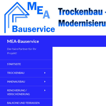
Suchen
MEA-Bauservice
Der faire Partner für Ihr
Projekt!
STARTSEITE
TROCKENBAU
INNENAUSBAU
RENOVIERUNG /
VERSCHÖNERUNG
BALKONE UND TERRASSEN