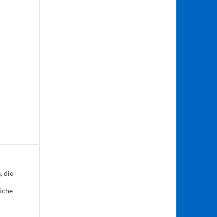
, die
liche